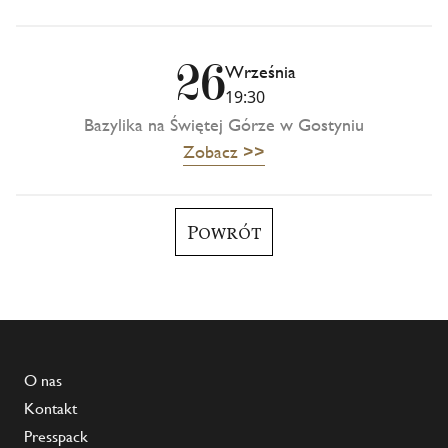
26
Września
19:30
Bazylika na Świętej Górze w Gostyniu
Zobacz >>
Powrót
O nas
Kontakt
Presspack